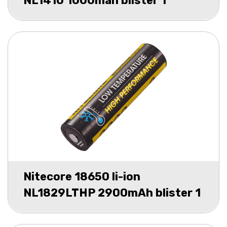
NL1410 1000mah blister 1
Nitecore 18650 li-ion
NL1829LTHP 2900mAh blister 1
low tempe