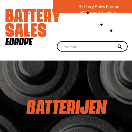
Battery Sales Europe
BV
groothandel in
batterijen en
zaklampen
Ruim 48
jaar ervaring
levering direct uit
voorraad.
BATTERIJEN