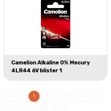
Camelion Alkaline 0% Mecury
4LR44 6V blister 1
1
2
3
4
5
6
7
8
9