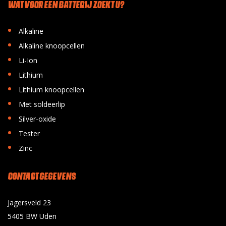
WAT VOOR EEN BATTERIJ ZOEKT U?
•
Alkaline
•
Alkaline knoopcellen
•
Li-Ion
•
Lithium
•
Lithium knoopcellen
•
Met soldeerlip
•
Silver-oxide
•
Tester
•
Zinc
CONTACT GEGEVENS
Jagersveld 23
5405 BW Uden