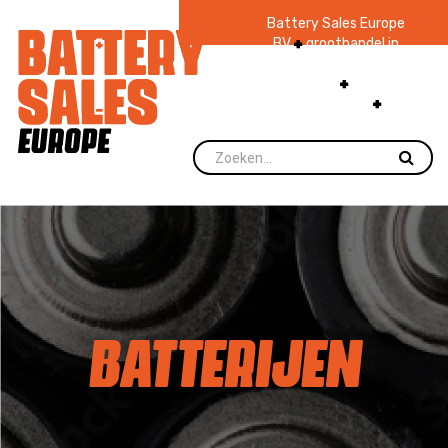
Battery Sales Europe
BV
groothandel in
batterijen en
zaklampen
Ruim 48
jaar ervaring
levering direct uit
voorraad.
BATTERIJEN