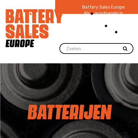
Battery Sales Europe
BV
groothandel in
batterijen en
zaklampen
Ruim 48
jaar ervaring
levering direct uit
voorraad.
BATTERIJEN