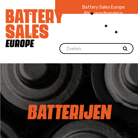
Battery Sales Europe
BV
groothandel in
batterijen en
zaklampen
Ruim 48
jaar ervaring
levering direct uit
voorraad.
BATTERIJEN