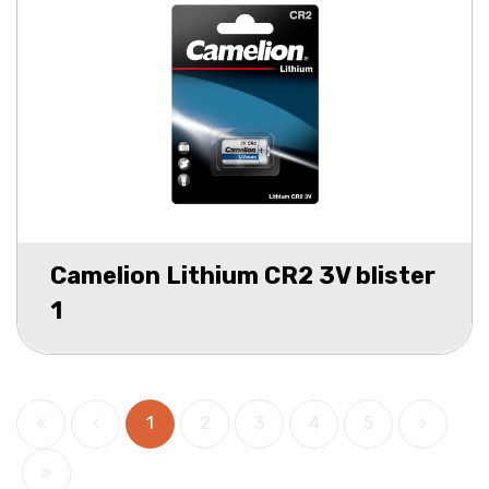
Camelion Lithium CR2 3V blister
1
1
2
3
4
5