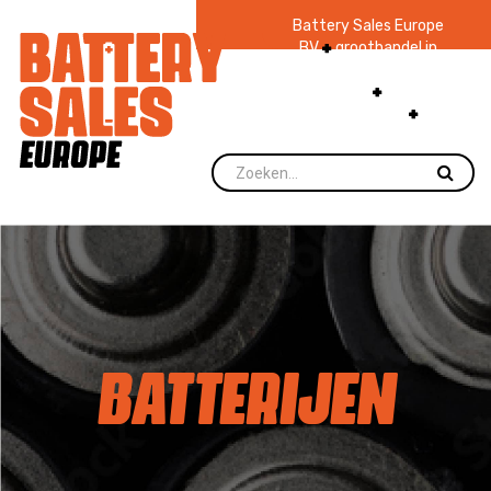
Battery Sales Europe
BV
groothandel in
batterijen en
zaklampen
Ruim 48
jaar ervaring
levering direct uit
voorraad.
BATTERIJEN