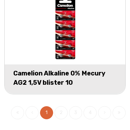
Camelion Alkaline 0% Mecury
AG2 1,5V blister 10
1
2
3
4