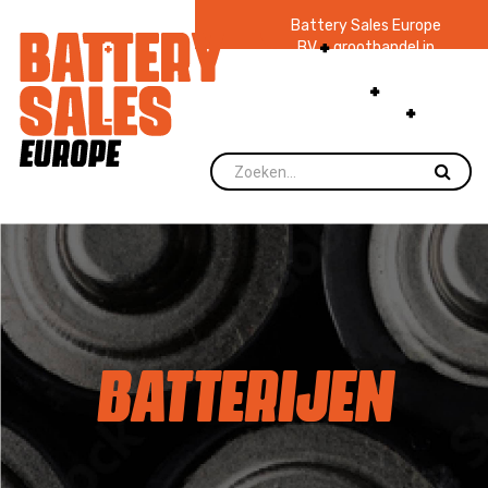
Battery Sales Europe
BV
groothandel in
batterijen en
zaklampen
Ruim 48
jaar ervaring
levering direct uit
voorraad.
BATTERIJEN