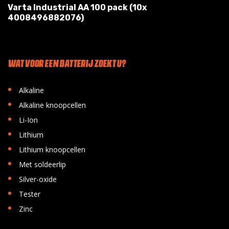
Varta Industrial AA 100 pack (10x
4008496882076)
WAT VOOR EEN BATTERIJ ZOEKT U?
•
Alkaline
•
Alkaline knoopcellen
•
Li-Ion
•
Lithium
•
Lithium knoopcellen
•
Met soldeerlip
•
Silver-oxide
•
Tester
•
Zinc