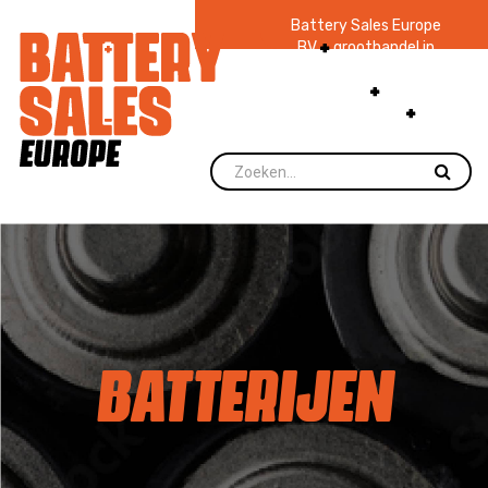
Battery Sales Europe
BV
groothandel in
batterijen en
zaklampen
Ruim 48
jaar ervaring
levering direct uit
voorraad.
BATTERIJEN