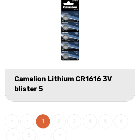
Camelion Lithium CR1616 3V
blister 5
1
2
3
4
5
6
7
8