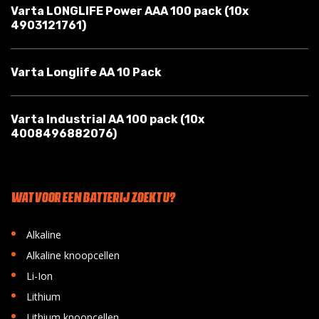
Varta LONGLIFE Power AAA 100 pack (10x
4903121761)
Varta Longlife AA 10 Pack
Varta Industrial AA 100 pack (10x
4008496882076)
WAT VOOR EEN BATTERIJ ZOEKT U?
•
Alkaline
•
Alkaline knoopcellen
•
Li-Ion
•
Lithium
•
Lithium knoopcellen